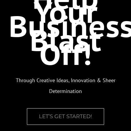
Your
Busines
Blast
Off!
Through Creative Ideas, Innovation & Sheer
Determination
LET’S GET STARTED!