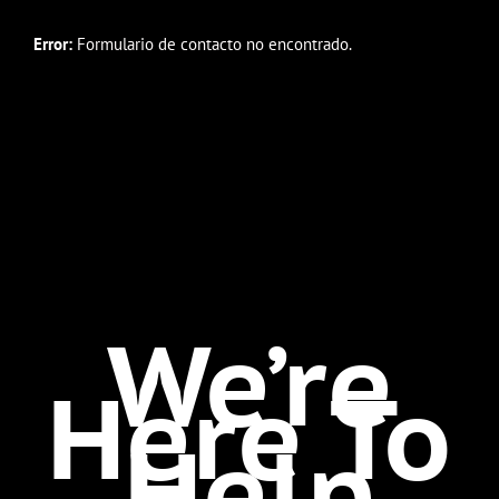
Error:
Formulario de contacto no encontrado.
We’re
Here To
Help