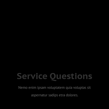
Service Questions
Lorem Ipsum Sadips
Sed ut perspiciatis unde omnis iste natus error sits
Nemo enim ipsam voluptatem quia voluptas sit
voluptatem accusantium doloremque laudantium.
aspernatur sadips etra dolores.