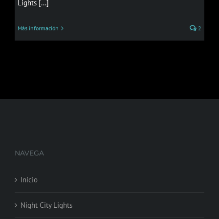
Lights [...]
Más información
2
NAVEGA
Inicio
Night City Lights