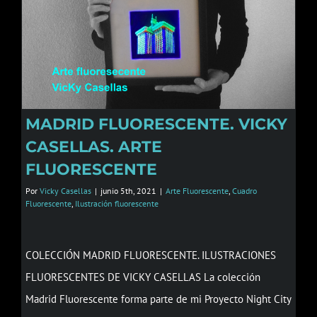
MADRID FLUORESCENTE. VICKY
CASELLAS. ARTE
FLUORESCENTE
Por
Vicky Casellas
|
junio 5th, 2021
|
Arte Fluorescente
,
Cuadro
Fluorescente
,
Ilustración fluorescente
COLECCIÓN MADRID FLUORESCENTE. ILUSTRACIONES
FLUORESCENTES DE VICKY CASELLAS La colección
Madrid Fluorescente forma parte de mi Proyecto Night City