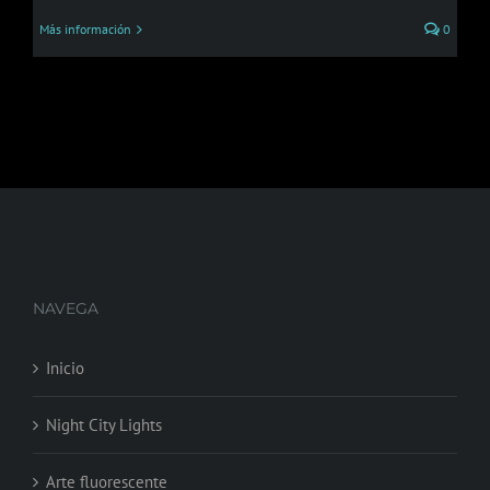
Más información
0
NAVEGA
Inicio
Night City Lights
Arte fluorescente