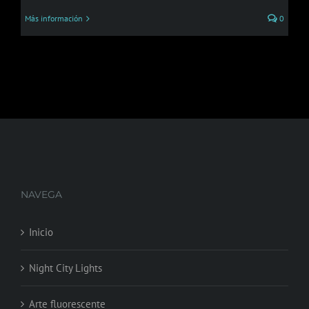
Más información
0
NAVEGA
Inicio
Night City Lights
Arte fluorescente