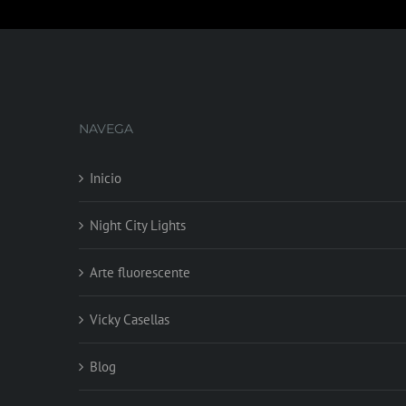
NAVEGA
Inicio
Night City Lights
Arte fluorescente
Vicky Casellas
Blog