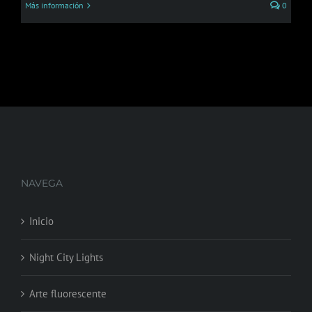
Más información
0
NAVEGA
Inicio
Night City Lights
Arte fluorescente