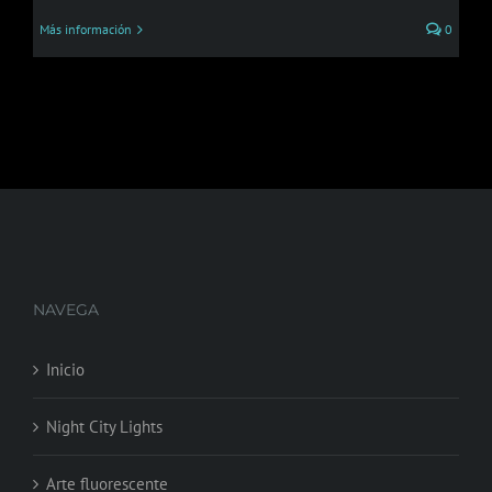
Más información
0
NAVEGA
Inicio
Night City Lights
Arte fluorescente