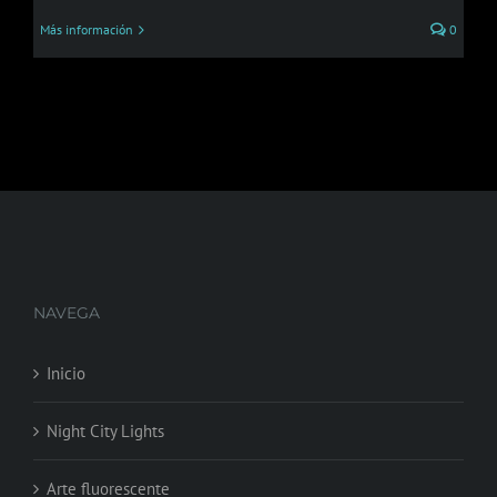
Más información
0
NAVEGA
Inicio
Night City Lights
Arte fluorescente